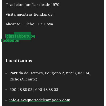
Tradición familiar desde 1970
Visita nuestras tiendas de:
Alicante – Elche – La Hoya
Icon-
Instagram
Youtube
facebook
Localízanos
Partida de Daimés, Polígono 2, nº227, 03294,
Elche (Alicante)
600 48 88 02 | 600 48 88 03
info@lavaqueriadelcampdelx.com