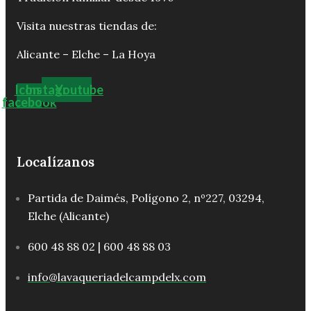
Visita nuestras tiendas de:
Alicante – Elche – La Hoya
Icon-
Instagram
Youtube
facebook
Localízanos
Partida de Daimés, Polígono 2, nº227, 03294,
Elche (Alicante)
600 48 88 02 | 600 48 88 03
info@lavaqueriadelcampdelx.com