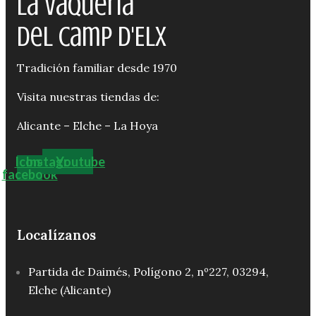
La Vaquería
del Camp d'Elx
Tradición familiar desde 1970
Visita nuestras tiendas de:
Alicante – Elche – La Hoya
Icon-
Instagram
Youtube
facebook
Localízanos
Partida de Daimés, Polígono 2, nº227, 03294,
Elche (Alicante)