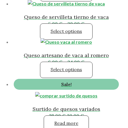
Queso de servilleta tierno de vaca
5,00
€
–
20,00
€
Select options
Queso artesano de vaca al romero
6,00
€
–
24,00
€
Select options
Sale!
Surtido de quesos variados
38,00
€
30,00
€
Read more