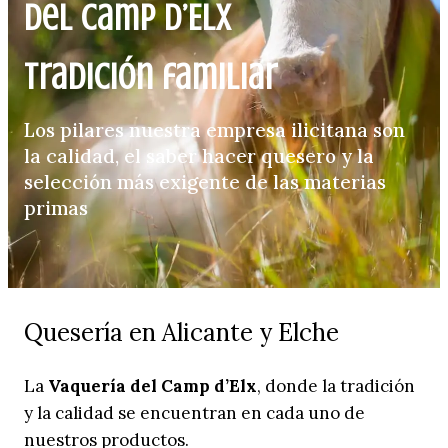
del Camp d’Elx
Tradición familiar
Los pilares nuestra empresa ilicitana son
la calidad, el saber hacer quesero y la
selección más exigente de las materias
primas
Quesería en Alicante y Elche
La
Vaquería del Camp d’Elx
, donde la tradición
y la calidad se encuentran en cada uno de
nuestros productos.