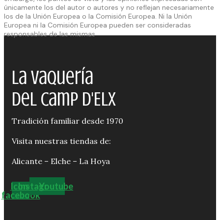
únicamente los del autor o autores y no reflejan necesariamente
los de la Unión Europea o la Comisión Europea. Ni la Unión
Europea ni la Comisión Europea pueden ser consideradas
responsables de las mismas
La Vaquería
del Camp d'Elx
Tradición familiar desde 1970
Visita nuestras tiendas de:
Alicante – Elche – La Hoya
Icon-
Instagram
Youtube
facebook