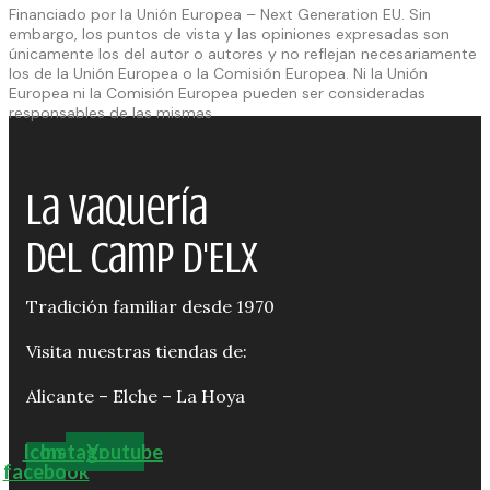
Financiado por la Unión Europea – Next Generation EU. Sin
embargo, los puntos de vista y las opiniones expresadas son
únicamente los del autor o autores y no reflejan necesariamente
los de la Unión Europea o la Comisión Europea. Ni la Unión
Europea ni la Comisión Europea pueden ser consideradas
responsables de las mismas
La Vaquería
del Camp d'Elx
Tradición familiar desde 1970
Visita nuestras tiendas de:
Alicante – Elche – La Hoya
Icon-
Instagram
Youtube
facebook